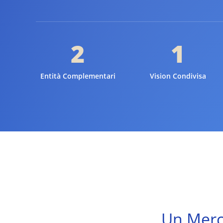
2
1
Entità Complementari
Vision Condivisa
Un Merca