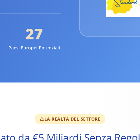
27
Paesi Europei Potenziali
LA REALTÀ DEL SETTORE
to da €5 Miliardi Senza Rego