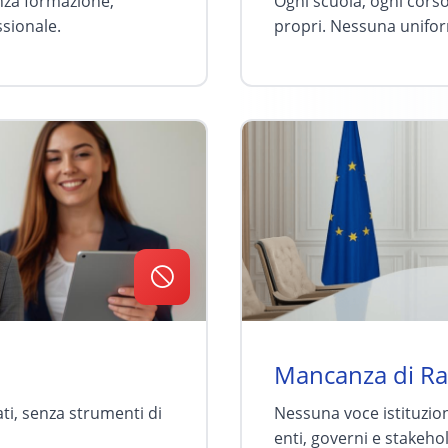
nza formazione,
Ogni scuola, ogni corso
ssionale.
propri. Nessuna unifo
Mancanza di R
ti, senza strumenti di
Nessuna voce istituzion
enti, governi e stakeho