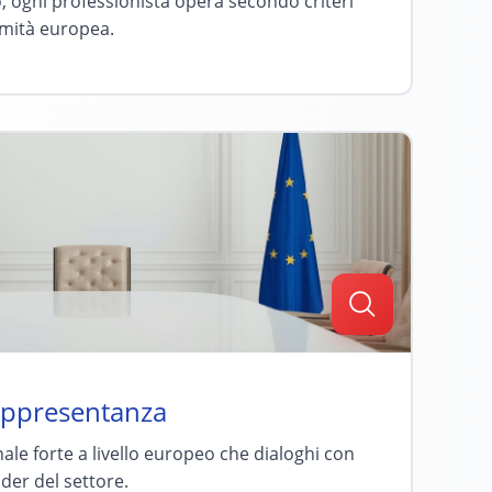
, ogni professionista opera secondo criteri
rmità europea.
appresentanza
ale forte a livello europeo che dialoghi con
lder del settore.