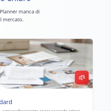
g Planner manca di
el mercato.
ndard